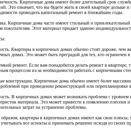
вечность. Кирпичные дома имеют более длительный срок служб
ий. Это означает, что вы будете жить в своей квартире дольше и
одимости проводить капитальный ремонт в ближайшие годы.
ика. Кирпичные дома часто имеют стильный и привлекательный
м покупателям. Этот материал придает зданию индивидуальност
сы:
ость. Квартиры в кирпичных домах обычно стоят дороже, чем ж
чных домах. Это может быть преградой для тех, кто ограничен 
мкий ремонт. Если вам понадобится делать ремонт в квартире, т
тным процессом из-за необходимости работать с кирпичными сте
ые конструкции. Кирпичные дома обычно имеют более массивны
проблемой при проведении реконструкций или перепланировке в
ость. В кирпичных домах может возникать проблема с уровнем в
теристик материала. Это может привести к появлению плесени и 
нительных затрат на устранение проблемы.
 образом, квартиры в кирпичных домах имеют как свои плюсы, 
 учитывать все аспекты и принимать решение исходя из своих п