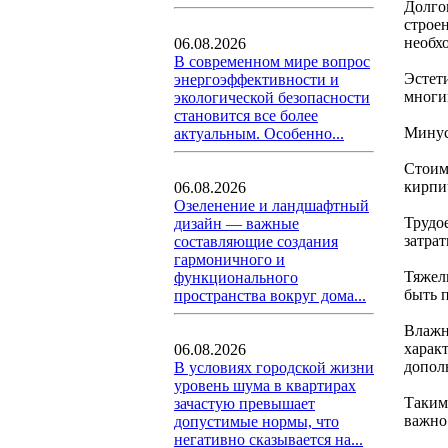
Долго
строен
необх
06.08.2026
В современном мире вопрос
Эстет
энергоэффективности и
многи
экологической безопасности
становится все более
Мину
актуальным. Особенно...
Стоим
кирпи
06.08.2026
Озеленение и ландшафтный
Трудое
дизайн — важные
затра
составляющие создания
гармоничного и
Тяжел
функционального
быть 
пространства вокруг дома...
Влажн
харак
06.08.2026
допол
В условиях городской жизни
уровень шума в квартирах
Таким
зачастую превышает
важно
допустимые нормы, что
негативно сказывается на...