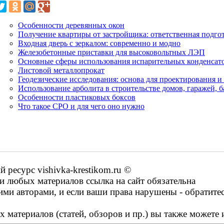
Особенности деревянных окон
Получение квартиры от застройщика: ответственная подго
Входная дверь с зеркалом: современно и модно
Железобетонные приставки для высоковольтных ЛЭП
Основные сферы использования испарительных конденсат
Листовой металлопрокат
Геодезические исследования: основа для проектирования и
Использование арболита в строительстве домов, гаражей, б
Особенности пластиковых боксов
Что такое СРО и для чего оно нужно
ресурс vishivka-krestikom.ru ©
 любых материалов ссылка на сайт обязательна
ими авторами, и если ваши права нарушены - обратите
 материалов (статей, обзоров и пр.) вы также можете