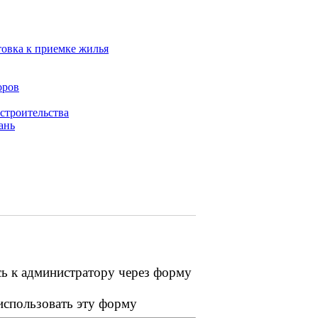
товка к приемке жилья
оров
 строительства
ань
сь к администратору через форму
 использовать эту форму