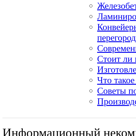
Железобет
Ламиниро
Конвейерн
перегоро
Современ
Стоит ли 
Изготовл
Что такое
Советы п
Производ
Информационный некомме