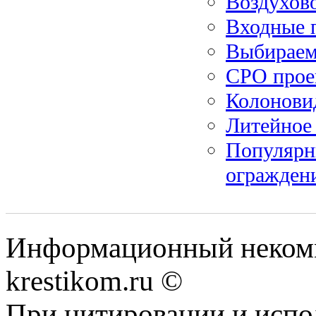
Воздухов
Входные 
Выбираем
СРО прое
Колонови
Литейное
Популярн
ограждени
Информационный некомме
krestikom.ru ©
При цитировании и испо