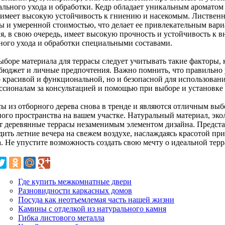
ального ухода и обработки. Кедр обладает уникальным аромато
 имеет высокую устойчивость к гниению и насекомым. Лиственн
ы и умеренной стоимостью, что делает ее привлекательным вари
я, в свою очередь, имеет высокую прочность и устойчивость к в
ного ухода и обработки специальными составами.
ыборе материала для террасы следует учитывать такие факторы, 
 бюджет и личные предпочтения. Важно помнить, что правильно 
о красивой и функциональной, но и безопасной для использовани
ссионалам за консультацией и помощью при выборе и установке 
сы из отборного дерева снова в тренде и являются отличным выб
ного пространства на вашем участке. Натуральный материал, эко
т деревянные террасы незаменимым элементом дизайна. Представь
дить летние вечера на свежем воздухе, наслаждаясь красотой п
. Не упустите возможность создать свою мечту о идеальной терр
Где купить межкомнатные двери
Разновидности каркасных домов
Посуда как неотъемлемая часть нашей жизни
Камины с отделкой из натурального камня
Гибка листового металла