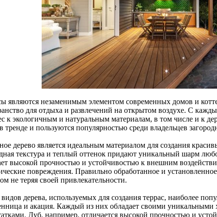
сы являются незаменимым элементом современных домов и котте
ранство для отдыха и развлечений на открытом воздухе. С кажд
с к экологичным и натуральным материалам, в том числе и к дер
 в тренде и пользуются популярностью среди владельцев загород
ное дерево является идеальным материалом для создания красив
дная текстура и теплый оттенок придают уникальный шарм любом
ает высокой прочностью и устойчивостью к внешним воздействия
ические повреждения. Правильно обработанное и установленное
ом не теряя своей привлекательности.
видов дерева, используемых для создания террас, наиболее попу
енница и акация. Каждый из них обладает своими уникальными
татками. Дуб, например, отличается высокой прочностью и устой