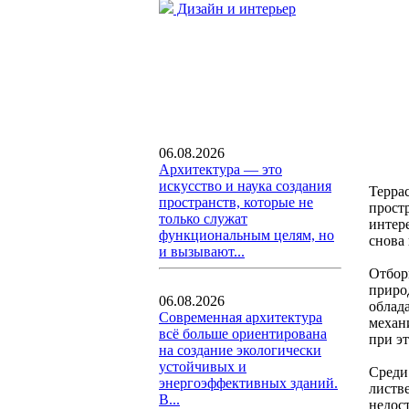
Дизайн и интерьер
06.08.2026
Архитектура — это
искусство и наука создания
Терра
пространств, которые не
прост
только служат
интере
функциональным целям, но
снова
и вызывают...
Отбор
приро
06.08.2026
облад
Современная архитектура
механ
всё больше ориентирована
при эт
на создание экологически
устойчивых и
Среди 
энергоэффективных зданий.
листв
В...
недос