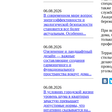
специ
также
06.08.2026
служб
В современном мире вопрос
Акаци
энергоэффективности и
береж
экологической безопасности
становится все более
При в
актуальным. Особенно...
дома,
тольк
профе
06.08.2026
Озеленение и ландшафтный
Терра
дизайн — важные
стиль
составляющие создания
делаю
гармоничного и
прово
функционального
уголка
пространства вокруг дома...
06.08.2026
В условиях городской жизни
уровень шума в квартирах
зачастую превышает
допустимые нормы, что
негативно сказывается на...