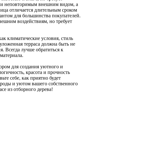
м и неповторимым внешним видом, а
ица отличается длительным сроком
антом для большинства покупателей.
нешним воздействиям, но требует
как климатические условия, стиль
уложенная терраса должна быть не
я. Всегда лучше обратиться к
материала.
ором для создания уютного и
логичность, красота и прочность
те себе, как приятно будет
рироды и уютом вашего собственного
асе из отборного дерева!