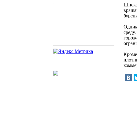
Шнеко
вращаю
бурен
Одним
среду
горож
огран
Кроме
плотн
комме