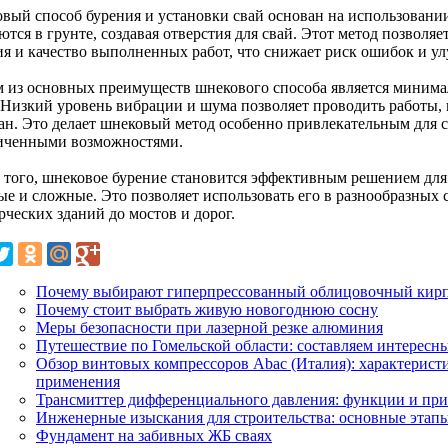
вый способ бурения и установки свай основан на использовани
тся в грунте, создавая отверстия для свай. Этот метод позволя
ия и качество выполненных работ, что снижает риск ошибок и у
 из основных преимуществ шнекового способа является миним
. Низкий уровень вибрации и шума позволяет проводить работы
ан. Это делает шнековый метод особенно привлекательным для ст
иченными возможностями.
 того, шнековое бурение становится эффективным решением для
ые и сложные. Это позволяет использовать его в разнообразных 
рческих зданий до мостов и дорог.
Почему выбирают гиперпрессованный облицовочный кир
Почему стоит выбрать живую новогоднюю сосну
Меры безопасности при лазерной резке алюминия
Путешествие по Гомельской области: составляем интересн
Обзор винтовых компрессоров Abac (Италия): характерист
применения
Трансмиттер дифференциального давления: функции и пр
Инженерные изыскания для строительства: основные этапы
Фундамент на забивных ЖБ сваях