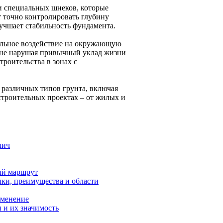
и специальных шнеков, которые
ет точно контролировать глубину
лучшает стабильность фундамента.
альное воздействие на окружающую
, не нарушая привычный уклад жизни
роительства в зонах с
 различных типов грунта, включая
строительных проектах – от жилых и
пич
ый маршрут
ики, преимущества и области
именение
 и их значимость