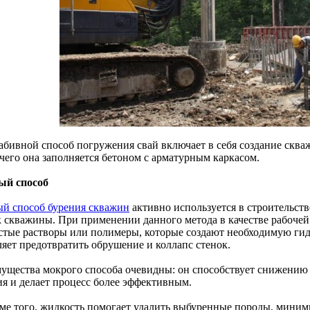
абивной способ погружения свай включает в себя создание сква
 чего она заполняется бетоном с арматурным каркасом.
й способ
й способ бурения скважин
активно используется в строительств
к скважины. При применении данного метода в качестве рабочей
стые растворы или полимеры, которые создают необходимую ги
ляет предотвратить обрушение и коллапс стенок.
ущества мокрого способа очевидны: он способствует снижению т
ия и делает процесс более эффективным.
оме того, жидкость помогает удалить выбуренные породы, мини