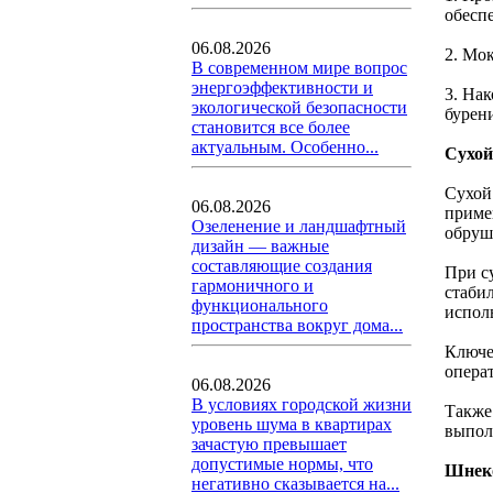
обеспе
06.08.2026
2. Мо
В современном мире вопрос
энергоэффективности и
3. На
экологической безопасности
бурен
становится все более
актуальным. Особенно...
Сухой
Сухой
06.08.2026
приме
Озеленение и ландшафтный
обруш
дизайн — важные
составляющие создания
При с
гармоничного и
стаби
функционального
испол
пространства вокруг дома...
Ключе
опера
06.08.2026
В условиях городской жизни
Также
уровень шума в квартирах
выпол
зачастую превышает
допустимые нормы, что
Шнек
негативно сказывается на...