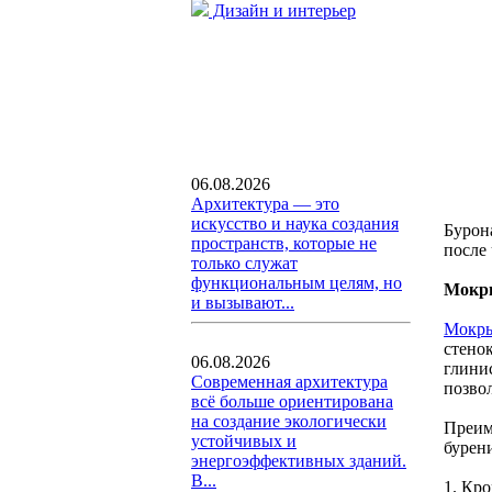
Дизайн и интерьер
06.08.2026
Архитектура — это
искусство и наука создания
Бурон
пространств, которые не
после
только служат
функциональным целям, но
Мокры
и вызывают...
Мокры
стено
06.08.2026
глини
Современная архитектура
позво
всё больше ориентирована
на создание экологически
Преим
устойчивых и
бурен
энергоэффективных зданий.
В...
1. Кр