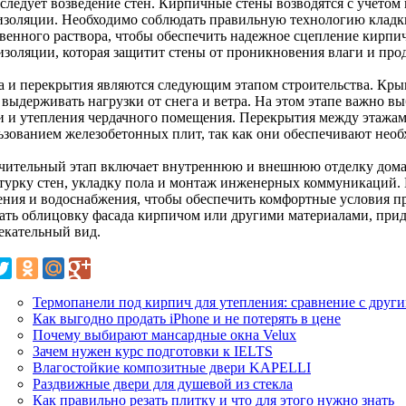
 следует возведение стен. Кирпичные стены возводятся с учетом
изоляции. Необходимо соблюдать правильную технологию кладк
твенного раствора, чтобы обеспечить надежное сцепление кирпич
изоляции, которая защитит стены от проникновения влаги и про
 и перекрытия являются следующим этапом строительства. Кры
 выдерживать нагрузки от снега и ветра. На этом этапе важно в
и и утепления чердачного помещения. Перекрытия между этажам
ьзованием железобетонных плит, так как они обеспечивают нео
чительный этап включает внутреннюю и внешнюю отделку дома
турку стен, укладку пола и монтаж инженерных коммуникаций. 
ения и водоснабжения, чтобы обеспечить комфортные условия п
ать облицовку фасада кирпичом или другими материалами, пр
екательный вид.
Термопанели под кирпич для утепления: сравнение с друг
Как выгодно продать iPhone и не потерять в цене
Почему выбирают мансардные окна Velux
Зачем нужен курс подготовки к IELTS
Влагостойкие композитные двери KAPELLI
Раздвижные двери для душевой из стекла
Как правильно резать плитку и что для этого нужно знать