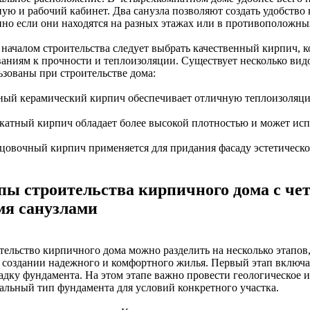
ую и рабочий кабинет. Два санузла позволяют создать удобство ка
нно если они находятся на разных этажах или в противоположных
 началом строительства следует выбрать качественный кирпич, к
ваниям к прочности и теплоизоляции. Существует несколько вид
ьзованы при строительстве дома:
сный керамический кирпич обеспечивает отличную теплоизоляци
икатный кирпич обладает более высокой плотностью и может исп
ицовочный кирпич применяется для придания фасаду эстетическо
пы строительства кирпичного дома с ч
мя санузлами
тельство кирпичного дома можно разделить на несколько этапов
в создании надежного и комфортного жилья. Первый этап включ
ладку фундамента. На этом этапе важно провести геологическое 
альный тип фундамента для условий конкретного участка.