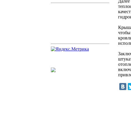
Далее
тепло
качес
гидро
Крыша
чтобы
кровл
испол
Заклю
штука
отопл
включ
привл