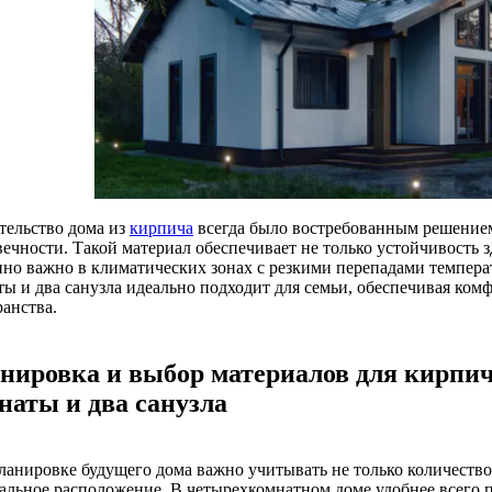
тельство дома из
кирпича
всегда было востребованным решением
ечности. Такой материал обеспечивает не только устойчивость зд
нно важно в климатических зонах с резкими перепадами темпер
ты и два санузла идеально подходит для семьи, обеспечивая ком
ранства.
нировка и выбор материалов для кирпич
наты и два санузла
ланировке будущего дома важно учитывать не только количество 
альное расположение. В четырехкомнатном доме удобнее всего п