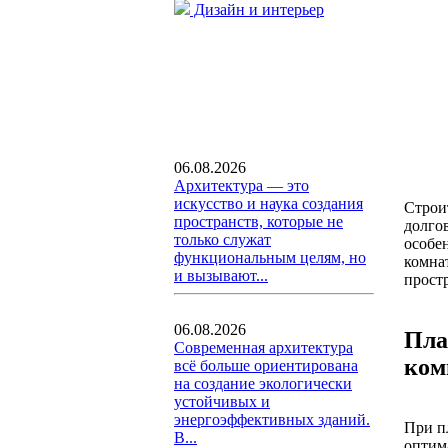
Дизайн и интерьер
06.08.2026
Архитектура — это
искусство и наука создания
Строи
пространств, которые не
долгов
только служат
особе
функциональным целям, но
комна
и вызывают...
прост
06.08.2026
Пла
Современная архитектура
ком
всё больше ориентирована
на создание экологически
устойчивых и
энергоэффективных зданий.
При п
В...
оптим