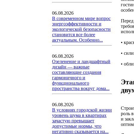
гостин
особе
06.08.2026
В современном мире вопрос
Перед
энергоэффективности и
требо
экологической безопасности
испол
становится все более
актуальным. Особенно...
• кра
• сил
06.08.2026
Озеленение и ландшафтный
• обл
дизайн — важные
составляющие создания
гармоничного и
Эта
функционального
пространства вокруг дома...
дву
06.08.2026
Строи
В условиях городской жизни
роль 
уровень шума в квартирах
и зак
зачастую превышает
оптим
допустимые нормы, что
негативно сказывается на...