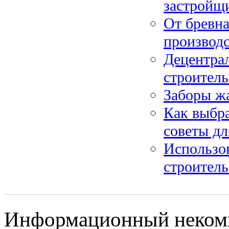
застройщ
От бревна
производ
Децентра
строител
Заборы ж
Как выбра
советы дл
Использо
строитель
Информационный некомме