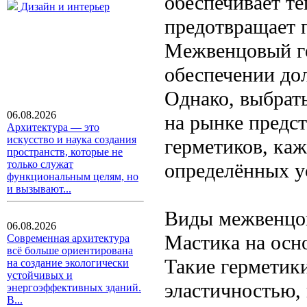
обеспечивает те
Дизайн и интерьер
предотвращает 
Межвенцовый ге
обеспечении до
Однако, выбрать
06.08.2026
на рынке предс
Архитектура — это
искусство и наука создания
герметиков, ка
пространств, которые не
только служат
определённых у
функциональным целям, но
и вызывают...
Виды межвенцо
06.08.2026
Мастика на осн
Современная архитектура
всё больше ориентирована
Такие герметик
на создание экологически
устойчивых и
эластичностью, 
энергоэффективных зданий.
В...