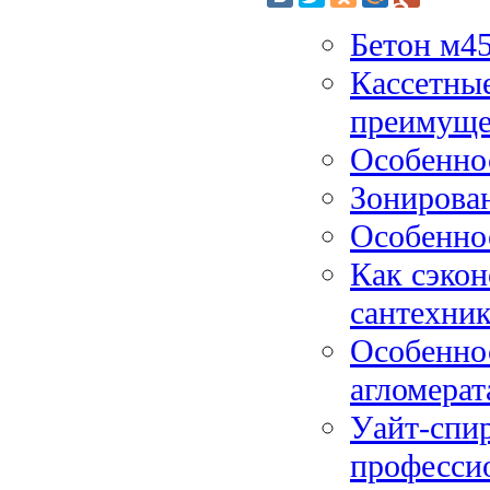
Бетон м4
Кассетны
преимущес
Особенно
Зонирован
Особенно
Как сэко
сантехни
Особеннос
агломерат
Уайт-спи
професси