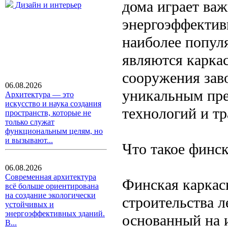
дома играет ва
Дизайн и интерьер
энергоэффектив
наиболее попул
являются карка
сооружения зав
06.08.2026
уникальным пре
Архитектура — это
искусство и наука создания
технологий и т
пространств, которые не
только служат
функциональным целям, но
и вызывают...
Что такое финск
06.08.2026
Современная архитектура
Финская каркас
всё больше ориентирована
на создание экологически
строительства л
устойчивых и
энергоэффективных зданий.
основанный на 
В...