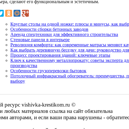
ьера, сделают его функциональным и эстетичным.
Круглые столы на одной ножке: плюсы и минусы, как выбр
Особенности сборки бетонных заводов
Аренда спецтехники для эффективного строительства
Стеновые панели в интерьере
Революция комфорта: как современные матрасы меняют кач
Как выбрать деревянную беседку для дачи: руководство д
Процесс проектирования зданий: ключевые этапы
Ключ к качественному металлопрокату: советы эксперта дл
производства
Особенности грузоперевозки бытовок
Потолочный инфракрасный обогреватель: преимущества, 
выбору
ресурс vishivka-krestikom.ru ©
 любых материалов ссылка на сайт обязательна
ими авторами, и если ваши права нарушены - обратите