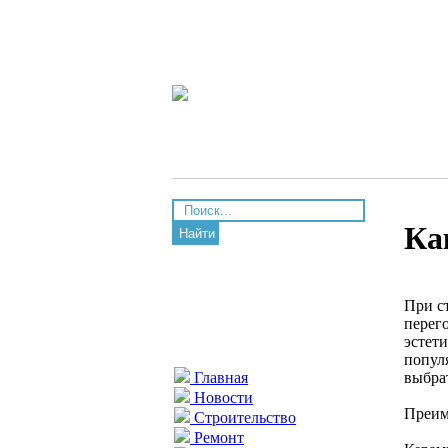
Ка
Найти
При с
перег
эстет
попул
выбра
Главная
Новости
Преим
Строительство
Ремонт