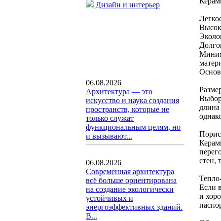
Керам
Дизайн и интерьер
Легко
Высок
Эколо
Долго
Миним
матер
Основ
06.08.2026
Разме
Архитектура — это
Выбор
искусство и наука создания
длина 
пространств, которые не
однак
только служат
функциональным целям, но
Порис
и вызывают...
Керам
перег
стен,
06.08.2026
Современная архитектура
Тепло
всё больше ориентирована
Если 
на создание экологически
и хор
устойчивых и
паспор
энергоэффективных зданий.
В...