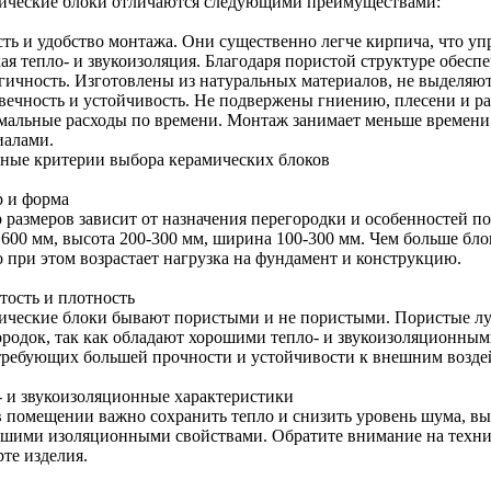
ические блоки отличаются следующими преимуществами:
сть и удобство монтажа. Они существенно легче кирпича, что уп
ая тепло- и звукоизоляция. Благодаря пористой структуре обес
гичность. Изготовлены из натуральных материалов, не выделяю
вечность и устойчивость. Не подвержены гниению, плесени и р
альные расходы по времени. Монтаж занимает меньше времени
иалами.
ные критерии выбора керамических блоков
р и форма
 размеров зависит от назначения перегородки и особенностей п
600 мм, высота 200-300 мм, ширина 100-300 мм. Чем больше блок
о при этом возрастает нагрузка на фундамент и конструкцию.
тость и плотность
ические блоки бывают пористыми и не пористыми. Пористые лу
ородок, так как обладают хорошими тепло- и звукоизоляционны
 требующих большей прочности и устойчивости к внешним возде
- и звукоизоляционные характеристики
в помещении важно сохранить тепло и снизить уровень шума, в
ошими изоляционными свойствами. Обратите внимание на технич
те изделия.