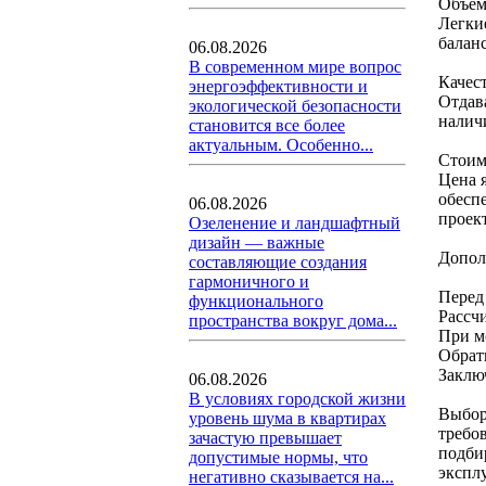
Объем
Легки
балан
06.08.2026
В современном мире вопрос
Качес
энергоэффективности и
Отдав
экологической безопасности
налич
становится все более
актуальным. Особенно...
Стоим
Цена 
обесп
06.08.2026
проект
Озеленение и ландшафтный
дизайн — важные
Допол
составляющие создания
гармоничного и
Перед
функционального
Рассч
пространства вокруг дома...
При м
Обрат
Заклю
06.08.2026
В условиях городской жизни
Выбор
уровень шума в квартирах
требо
зачастую превышает
подби
допустимые нормы, что
экспл
негативно сказывается на...