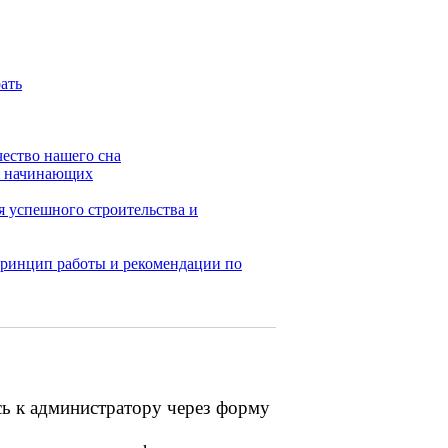
ать
ество нашего сна
ля начинающих
я успешного строительства и
принцип работы и рекомендации по
сь к администратору через форму