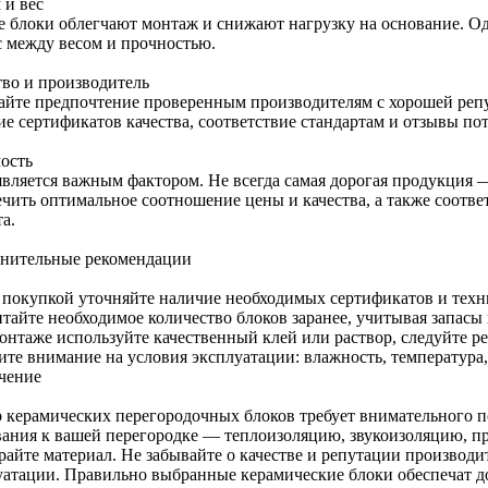
 и вес
е блоки облегчают монтаж и снижают нагрузку на основание. Од
с между весом и прочностью.
тво и производитель
айте предпочтение проверенным производителям с хорошей реп
ие сертификатов качества, соответствие стандартам и отзывы по
ость
является важным фактором. Не всегда самая дорогая продукция
ечить оптимальное соотношение цены и качества, а также соотв
а.
нительные рекомендации
 покупкой уточняйте наличие необходимых сертификатов и техн
итайте необходимое количество блоков заранее, учитывая запасы
онтаже используйте качественный клей или раствор, следуйте р
ите внимание на условия эксплуатации: влажность, температура,
чение
 керамических перегородочных блоков требует внимательного п
вания к вашей перегородке — теплоизоляцию, звукоизоляцию, пр
райте материал. Не забывайте о качестве и репутации производи
уатации. Правильно выбранные керамические блоки обеспечат д