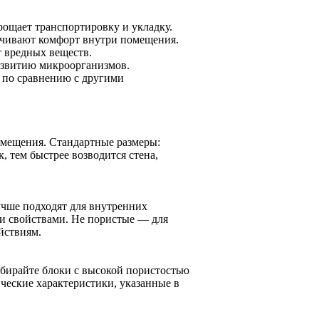
рощает транспортировку и укладку.
печивают комфорт внутри помещения.
т вредных веществ.
азвитию микроорганизмов.
 по сравнению с другими
омещения. Стандартные размеры:
, тем быстрее возводится стена,
чше подходят для внутренних
ми свойствами. Не пористые — для
йствиям.
ыбирайте блоки с высокой пористостью
еские характеристики, указанные в