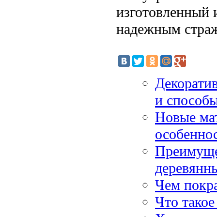
изготовленный и
надежным страж
Декоратив
и способ
Новые мат
особенно
Преимуще
деревянны
Чем покр
Что тако