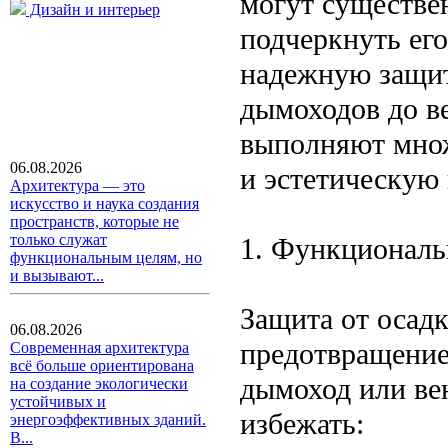
могут существе
Дизайн и интерьер
подчеркнуть его
надежную защит
дымоходов до в
выполняют множ
06.08.2026
и эстетическую 
Архитектура — это
искусство и наука создания
пространств, которые не
только служат
1. Функциональ
функциональным целям, но
и вызывают...
Защита от осадк
06.08.2026
предотвращение 
Современная архитектура
всё больше ориентирована
дымоход или ве
на создание экологически
устойчивых и
избежать:
энергоэффективных зданий.
В...