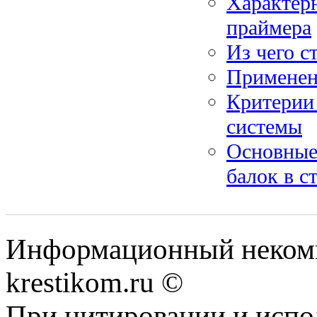
Характер
праймера
Из чего с
Применени
Критерии
системы
Основные
балок в с
Информационный некомме
krestikom.ru ©
При цитировании и испо