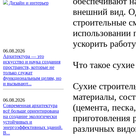
обеспечивают н
Дизайн и интерьер
внешний вид. О
строительные с
использовании 
ускорить работу
06.08.2026
Архитектура — это
искусство и наука создания
Что такое сухие
пространств, которые не
только служат
функциональным целям, но
Сухие строител
и вызывают...
материалы, сос
06.08.2026
(цемента, песка
Современная архитектура
всё больше ориентирована
приготовления 
на создание экологически
устойчивых и
различных видо
энергоэффективных зданий.
В...