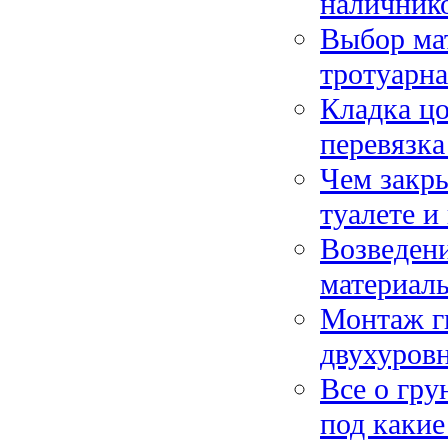
наличнико
Выбор мат
тротуарна
Кладка цо
перевязка
Чем закры
туалете и
Возведени
материал
Монтаж г
двухуровн
Все о гру
под каки