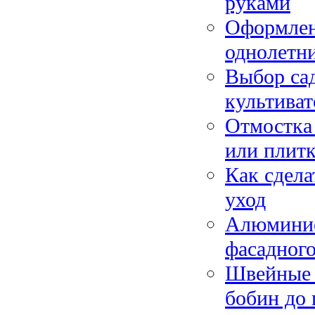
руками
Оформлен
однолетн
Выбор сад
культиват
Отмостка 
или плит
Как сдела
уход
Алюминие
фасадного
Швейные 
бобин до 