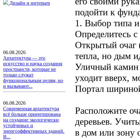
его своими рука
Дизайн и интерьер
подойти к фунд
1. Выбор типа и
Определитесь с
Открытый очаг (
06.08.2026
тепла, но дым и
Архитектура — это
искусство и наука создания
Уличный камин 
пространств, которые не
только служат
уходит вверх, м
функциональным целям, но
Портал шириной
и вызывают...
06.08.2026
Расположите оча
Современная архитектура
всё больше ориентирована
деревьев. Учит
на создание экологически
устойчивых и
в дом или зону 
энергоэффективных зданий.
В...