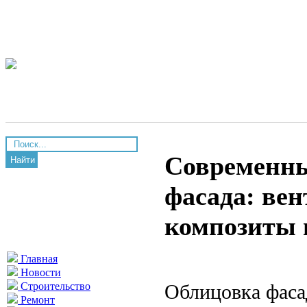
Современны
Найти
фасада: ве
композиты 
Главная
Новости
Облицовка фаса
Строительство
Ремонт