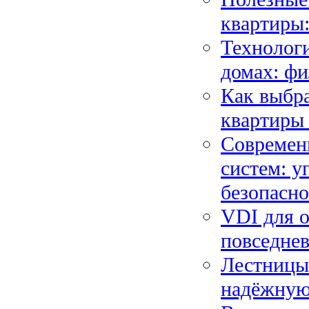
квартиры:
Технологи
домах: ф
Как выбра
квартиры
Современ
систем: у
безопасн
VDI для о
повседне
Лестницы
надёжную