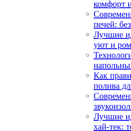
комфорт и
Современ
печей: бе
Лучшие ид
уют и ро
Технологи
напольных
Как прави
полива дл
Современ
звукоизол
Лучшие ид
хай-тек: 