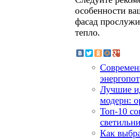
особенности ва
фасад прослужит
тепло.
Современ
энергопот
Лучшие и
модерн: 
Топ-10 со
светильни
Как выбра