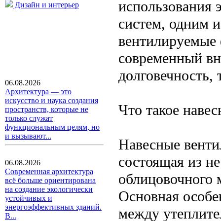
использования 
Дизайн и интерьер
систем, одним 
вентилируемые 
современный вн
долговечность, 
06.08.2026
Архитектура — это
искусство и наука создания
Что такое наве
пространств, которые не
только служат
функциональным целям, но
и вызывают...
Навесные венти
состоящая из не
06.08.2026
Современная архитектура
облицовочного м
всё больше ориентирована
на создание экологически
Основная особе
устойчивых и
энергоэффективных зданий.
между утеплите
В...