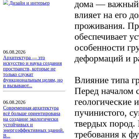
дома — важный 
Дизайн и интерьер
влияет на его д
проживания. Пр
обеспечивает у
особенности гру
06.08.2026
деформаций и р
Архитектура — это
искусство и наука создания
пространств, которые не
только служат
Влияние типа г
функциональным целям, но
и вызывают...
Перед началом 
геологические и
06.08.2026
Современная архитектура
пучинистого, су
всё больше ориентирована
на создание экологически
твердых пород.
устойчивых и
энергоэффективных зданий.
требования к ф
В...