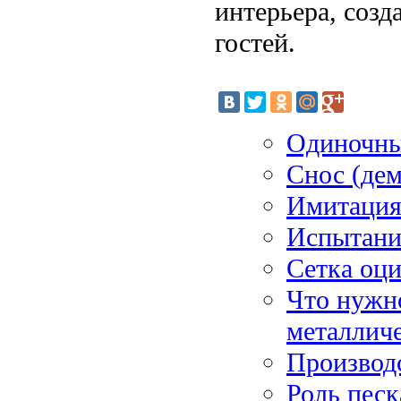
интерьера, созд
гостей.
Одиночные
Снос (де
Имитация
Испытание
Сетка оц
Что нужн
металлич
Производс
Роль песк