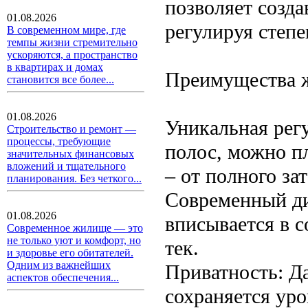
позволяет созд
01.08.2026
регулируя степе
В современном мире, где
темпы жизни стремительно
ускоряются, а пространство
в квартирах и домах
Преимущества ж
становится все более...
01.08.2026
Уникальная регу
Строительство и ремонт —
процессы, требующие
полос, можно п
значительных финансовых
вложений и тщательного
– от полного за
планирования. Без четкого...
Современный ди
01.08.2026
вписывается в 
Современное жилище — это
не только уют и комфорт, но
тек.
и здоровье его обитателей.
Одним из важнейших
Приватность: Д
аспектов обеспечения...
сохраняется уро