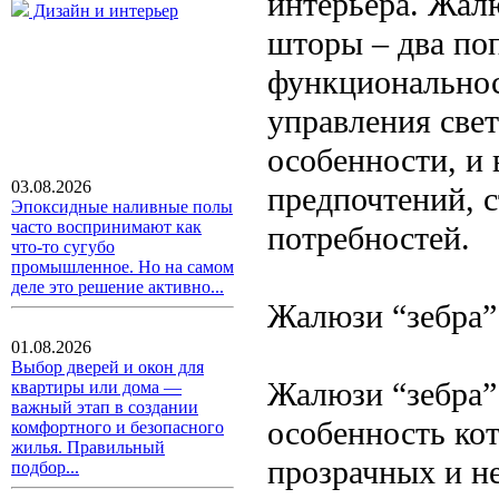
интерьера. Жалю
Дизайн и интерьер
шторы – два по
функциональнос
управления све
особенности, и
03.08.2026
предпочтений, 
Эпоксидные наливные полы
часто воспринимают как
потребностей.
что-то сугубо
промышленное. Но на самом
деле это решение активно...
Жалюзи “зебра” 
01.08.2026
Выбор дверей и окон для
Жалюзи “зебра”
квартиры или дома —
важный этап в создании
особенность ко
комфортного и безопасного
жилья. Правильный
прозрачных и н
подбор...