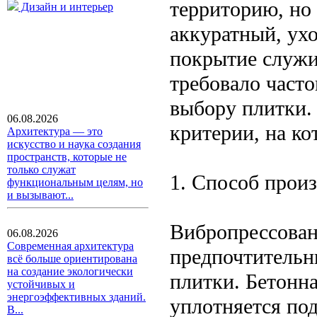
территорию, но
Дизайн и интерьер
аккуратный, ух
покрытие служил
требовало часто
выбору плитки.
06.08.2026
критерии, на ко
Архитектура — это
искусство и наука создания
пространств, которые не
только служат
1. Способ произ
функциональным целям, но
и вызывают...
Вибропрессован
06.08.2026
Современная архитектура
предпочтительн
всё больше ориентирована
на создание экологически
плитки. Бетонн
устойчивых и
энергоэффективных зданий.
уплотняется по
В...