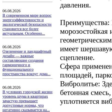
давления.
06.08.2026
В современном мире вопрос
энергоэффективности и
Преимущества: 
экологической безопасности
становится все более
морозостойкая и
актуальным. Особенно...
геометрическим
имеет шершавую
06.08.2026
Озеленение и ландшафтный
сцепление.
дизайн — важные
составляющие создания
Сфера применен
гармоничного и
функционального
площадей, парко
пространства вокруг дома...
Вибролитье: Зде
06.08.2026
бетонная смесь,
В условиях городской жизни
уровень шума в квартирах
уплотняется ви
зачастую превышает
допустимые нормы, что
негативно сказывается на...