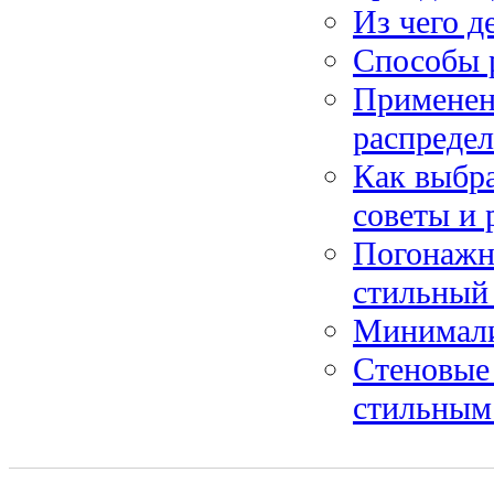
Из чего д
Способы р
Применен
распредел
Как выбра
советы и
Погонажны
стильный
Минималис
Стеновые 
стильным