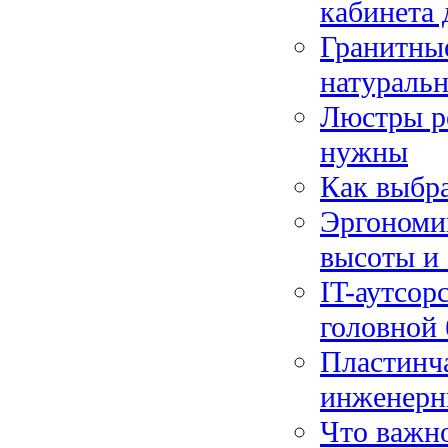
кабинета 
Гранитные
натураль
Люстры ре
нужны
Как выбра
Эргономик
высоты и
IT-аутсор
головной
Пластинч
инженерн
Что важно