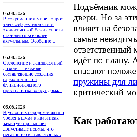
Подъёмник може
06.08.2026
двери. Но за эт
В современном мире вопрос
энергоэффективности и
влияет на безоп
экологической безопасности
становится все более
самые невидимы
актуальным. Особенно...
ответственный м
06.08.2026
идёт по плану. 
Озеленение и ландшафтный
спасают положе
дизайн — важные
составляющие создания
пружины для л
гармоничного и
функционального
критический мо
пространства вокруг дома...
06.08.2026
В условиях городской жизни
Как работаю
уровень шума в квартирах
зачастую превышает
допустимые нормы, что
негативно сказывается на...