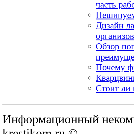
часть раб
Нешипуема
Дизайн ла
организов
Обзор по
преимуще
Почему ф
Кварцвин
Стоит ли
Информационный некомме
krestikom.ru ©