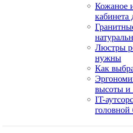
Кожаное и
кабинета 
Гранитные
натураль
Люстры ре
нужны
Как выбра
Эргономик
высоты и
IT-аутсор
головной