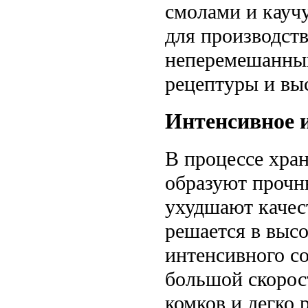
смолами и каучу
для производст
неперемешанных
рецептуры и выс
Интенсивное 
В процессе хра
образуют прочн
ухудшают качест
решается в высо
интенсивного с
большой скорос
комков и легко 