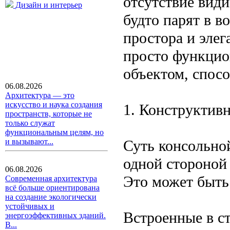
отсутствие вид
Дизайн и интерьер
будто парят в в
простора и элег
просто функцио
объектом, спос
06.08.2026
Архитектура — это
искусство и наука создания
1. Конструктив
пространств, которые не
только служат
функциональным целям, но
Суть консольной
и вызывают...
одной стороной 
06.08.2026
Это может быть
Современная архитектура
всё больше ориентирована
на создание экологически
устойчивых и
Встроенные в с
энергоэффективных зданий.
В...