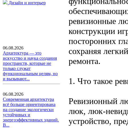
функциональнос
Дизайн и интерьер
обеспечивающих
ревизионные люк
конструкции иг
посторонних гл
06.08.2026
сохраняя легки
Архитектура — это
искусство и наука создания
ремонта.
пространств, которые не
только служат
функциональным целям, но
1. Что такое р
и вызывают...
06.08.2026
Ревизионный лю
Современная архитектура
всё больше ориентирована
люк, люк-невид
на создание экологически
устойчивых и
устройство, пре
энергоэффективных зданий.
В...