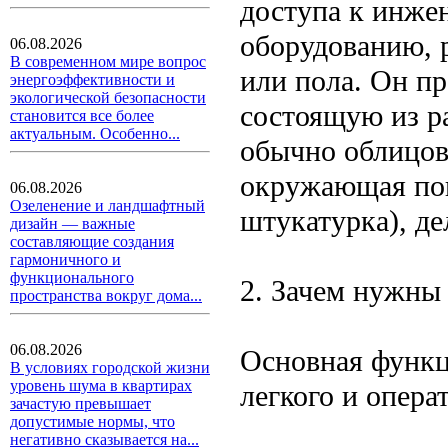
доступа к инже
оборудованию, 
06.08.2026
В современном мире вопрос
или пола. Он пр
энергоэффективности и
экологической безопасности
состоящую из р
становится все более
актуальным. Особенно...
обычно облицов
окружающая пов
06.08.2026
Озеленение и ландшафтный
штукатурка), де
дизайн — важные
составляющие создания
гармоничного и
функционального
2. Зачем нужны
пространства вокруг дома...
06.08.2026
Основная функц
В условиях городской жизни
уровень шума в квартирах
легкого и опера
зачастую превышает
допустимые нормы, что
негативно сказывается на...