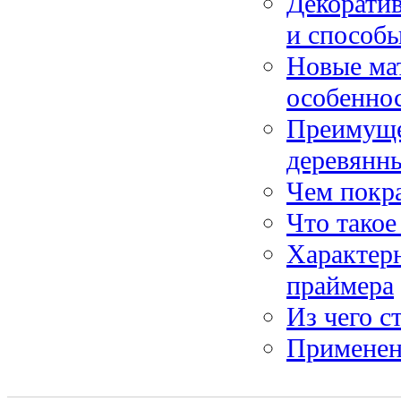
Декоратив
и способ
Новые мат
особенно
Преимуще
деревянны
Чем покр
Что тако
Характер
праймера
Из чего с
Применени