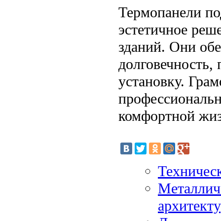
Термопанели по
эстетичное реш
зданий. Они об
долговечность,
установку. Гра
профессиональн
комфортной жиз
Техническ
Металличе
архитект