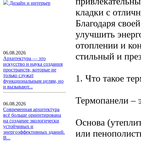
привлекательны
Дизайн и интерьер
кладки с отлич
Благодаря свое
улучшить энерг
отоплении и ко
06.08.2026
стильный и пре
Архитектура — это
искусство и наука создания
пространств, которые не
только служат
1. Что такое те
функциональным целям, но
и вызывают...
Термопанели – 
06.08.2026
Современная архитектура
всё больше ориентирована
Основа (утепли
на создание экологически
устойчивых и
или пенополист
энергоэффективных зданий.
В...