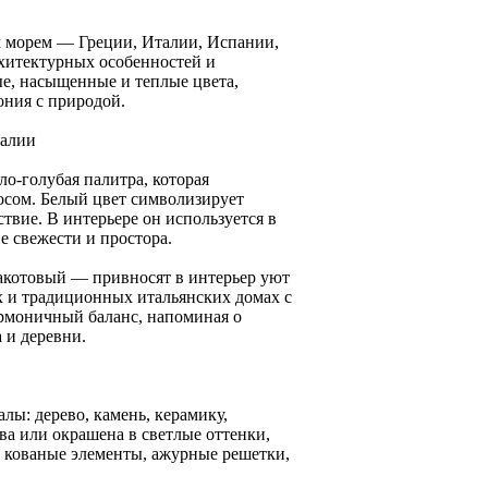
 морем — Греции, Италии, Испании,
рхитектурных особенностей и
е, насыщенные и теплые цвета,
ния с природой.
талии
ло-голубая палитра, которая
осом. Белый цвет символизирует
ствие. В интерьере он используется в
е свежести и простора.
акотовый — привносят в интерьер уют
х и традиционных итальянских домах с
армоничный баланс, напоминая о
 и деревни.
лы: дерево, камень, керамику,
ва или окрашена в светлые оттенки,
я кованые элементы, ажурные решетки,