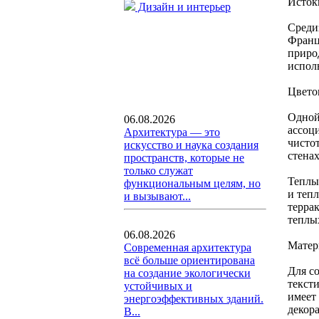
Исток
Дизайн и интерьер
Среди
Франц
приро
испол
Цвето
Одной
06.08.2026
ассоц
Архитектура — это
чистот
искусство и наука создания
стенах
пространств, которые не
только служат
Теплы
функциональным целям, но
и теп
и вызывают...
терра
теплы
06.08.2026
Матер
Современная архитектура
всё больше ориентирована
Для с
на создание экологически
тексти
устойчивых и
имеет
энергоэффективных зданий.
декор
В...