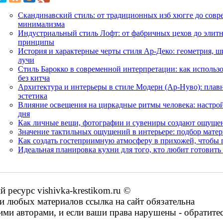
Скандинавский стиль: от традиционных изб хюгге до сов
минимализма
Индустриальный стиль Лофт: от фабричных цехов до элит
принципы
История и характерные черты стиля Ар-Деко: геометрия, ш
лучи
Стиль Барокко в современной интерпретации: как использо
без китча
Архитектура и интерьеры в стиле Модерн (Ар-Нуво): плав
эстетика
Влияние освещения на циркадные ритмы человека: настрой
дня
Как личные вещи, фотографии и сувениры создают ощущен
Значение тактильных ощущений в интерьере: подбор матер
Как создать гостеприимную атмосферу в прихожей, чтобы 
Идеальная планировка кухни для того, кто любит готовить 
ресурс vishivka-krestikom.ru ©
 любых материалов ссылка на сайт обязательна
ими авторами, и если ваши права нарушены - обратите