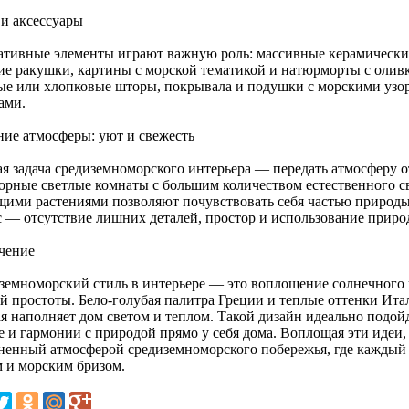
 и аксессуары
ативные элементы играют важную роль: массивные керамические
ие ракушки, картины с морской тематикой и натюрморты с олив
ые или хлопковые шторы, покрывала и подушки с морскими узо
ами.
ние атмосферы: уют и свежесть
ая задача средиземноморского интерьера — передать атмосферу о
орные светлые комнаты с большим количеством естественного св
щими растениями позволяют почувствовать себя частью природы
с — отсутствие лишних деталей, простор и использование приро
чение
земноморский стиль в интерьере — это воплощение солнечного 
й простоты. Бело-голубая палитра Греции и теплые оттенки Ита
я наполняет дом светом и теплом. Такой дизайн идеально подойд
е и гармонии с природой прямо у себя дома. Воплощая эти идеи,
ненный атмосферой средиземноморского побережья, где каждый
м и морским бризом.