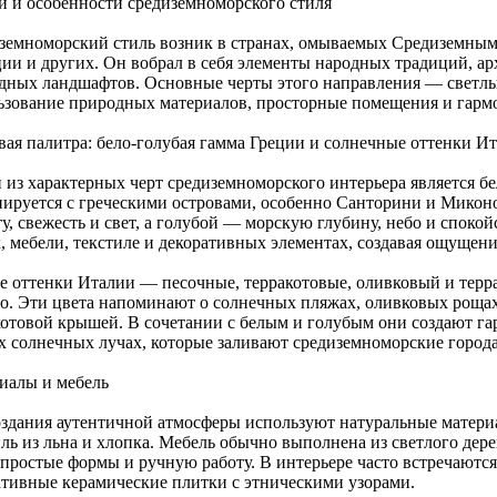
и и особенности средиземноморского стиля
земноморский стиль возник в странах, омываемых Средиземным
ии и других. Он вобрал в себя элементы народных традиций, а
дных ландшафтов. Основные черты этого направления — светлы
ьзование природных материалов, просторные помещения и гармо
вая палитра: бело-голубая гамма Греции и солнечные оттенки И
 из характерных черт средиземноморского интерьера является бе
иируется с греческими островами, особенно Санторини и Микон
у, свежесть и свет, а голубой — морскую глубину, небо и спокой
, мебели, текстиле и декоративных элементах, создавая ощущени
е оттенки Италии — песочные, терракотовые, оливковый и терр
ло. Эти цвета напоминают о солнечных пляжах, оливковых роща
котовой крышей. В сочетании с белым и голубым они создают г
х солнечных лучах, которые заливают средиземноморские города
иалы и мебель
оздания аутентичной атмосферы используют натуральные материа
ль из льна и хлопка. Мебель обычно выполнена из светлого дере
 простые формы и ручную работу. В интерьере часто встречаютс
ативные керамические плитки с этническими узорами.