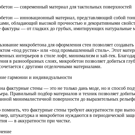
бетон — современный материал для тактильных поверхностей
бетон — инновационный материал, представляющий собой тонки
ками, обладающий высокой прочностью и декоративными свойст
 фактуры — от гладких до грубых, имитирующих натуральные ма
ьзование микробетона для оформления стен позволяет создават
ектом «под рустик» или «под промышленный стиль». Этот матер
менных интерьеров в стиле лофт, минимализм и хай-тек. Благода
ения в разнообразных слоях, микробетон позволяет добиться глу
 сочетается с другими отделочными материалами.
ние гармонии и индивидуальности
 на фактурные стены — это не только дань моде, но и способ по
ьера. Правильный подбор материалов и техник позволяет добить
анной минималистичной поверхности до выразительных рельефо
 помнить, что фактурные стены требуют аккуратности при выпо
мер, штукатурка и микробетон нуждаются в периодической защи
тия — в аккуратности при чистке.
чение