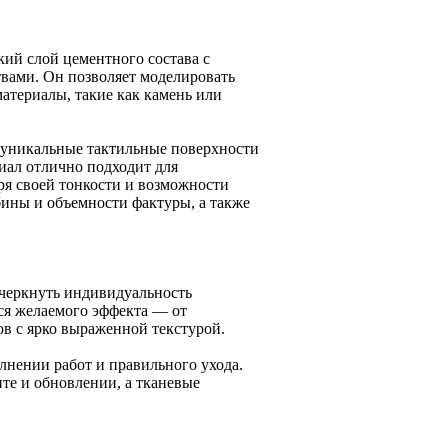
й слой цементного состава с
вами. Он позволяет моделировать
териалы, такие как камень или
ь уникальные тактильные поверхности
иал отлично подходит для
ря своей тонкости и возможности
бины и объемности фактуры, а также
дчеркнуть индивидуальность
ся желаемого эффекта — от
в с ярко выраженной текстурой.
лнении работ и правильного ухода.
те и обновлении, а тканевые