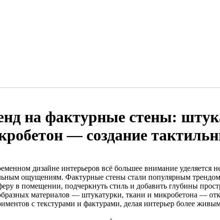
енд на фактурные стены: штука
кробетон — создание тактильн
ременном дизайне интерьеров всё большее внимание уделяется не
льным ощущениям. Фактурные стены стали популярным трендом
феру в помещении, подчеркнуть стиль и добавить глубины прост
образных материалов — штукатурки, ткани и микробетона — от
риментов с текстурами и фактурами, делая интерьер более живы