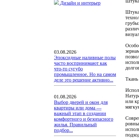
Штука
Дизайн и интерьер
Штука
техно
грубы
разли
визуа
Особо
зерна
03.08.2026
позво
Эпоксидные наливные полы
испол
часто воспринимают как
долго
что-то сугубо
промышленное. Но на самом
Ткань 
деле это решение активно...
Испол
Натура
01.08.2026
или к
Выбор дверей и окон для
мягку
квартиры или дома —
важный этап в создании
Совре
комфортного и безопасного
ровны
жилья. Правильный
испол
подбор...
подход