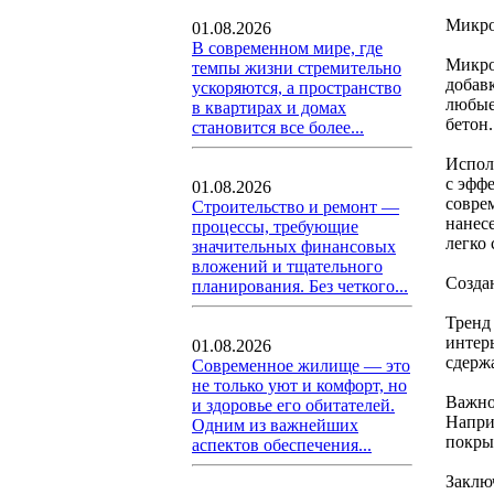
Микро
01.08.2026
В современном мире, где
Микро
темпы жизни стремительно
добав
ускоряются, а пространство
любые
в квартирах и домах
бетон.
становится все более...
Испол
с эфф
01.08.2026
совре
Строительство и ремонт —
нанес
процессы, требующие
легко
значительных финансовых
вложений и тщательного
Созда
планирования. Без четкого...
Тренд
интер
01.08.2026
сдерж
Современное жилище — это
не только уют и комфорт, но
Важно
и здоровье его обитателей.
Напри
Одним из важнейших
покры
аспектов обеспечения...
Заклю