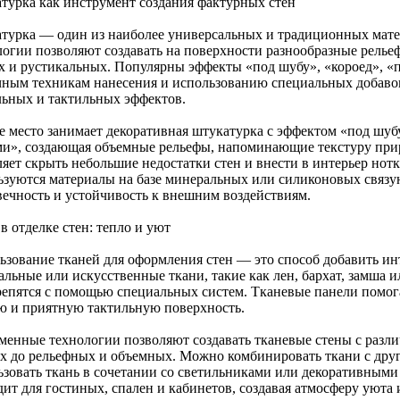
турка как инструмент создания фактурных стен
турка — один из наиболее универсальных и традиционных мате
логии позволяют создавать на поверхности разнообразные релье
х и рустикальных. Популярны эффекты «под шубу», «короед», «п
чным техникам нанесения и использованию специальных добаво
льных и тактильных эффектов.
е место занимает декоративная штукатурка с эффектом «под шу
ми», создающая объемные рельефы, напоминающие текстуру при
ляет скрыть небольшие недостатки стен и внести в интерьер нот
ьзуются материалы на базе минеральных или силиконовых связ
вечность и устойчивость к внешним воздействиям.
в отделке стен: тепло и уют
ьзование тканей для оформления стен — это способ добавить инт
льные или искусственные ткани, такие как лен, бархат, замша и
репятся с помощью специальных систем. Тканевые панели помог
ю и приятную тактильную поверхность.
менные технологии позволяют создавать тканевые стены с разл
х до рельефных и объемных. Можно комбинировать ткани с дру
ьзовать ткань в сочетании со светильниками или декоративными
ит для гостиных, спален и кабинетов, создавая атмосферу уюта 