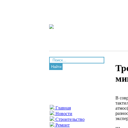
Тр
Найти
ми
В сов
такти
Главная
атмос
разно
Новости
экспе
Строительство
Ремонт