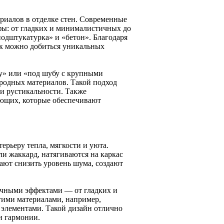
риалов в отделке стен. Современные
фы: от гладких и минималистичных до
одштукатурка» и «бетон». Благодаря
к можно добиться уникальных
бу» или «под шубу с крупными
родных материалов. Такой подход
ки рустикальности. Также
ующих, которые обеспечивают
ерьеру тепла, мягкости и уюта.
ли жаккард, натягиваются на каркас
ают снизить уровень шума, создают
ичными эффектами — от гладких и
гими материалами, например,
 элементами. Такой дизайн отлично
и гармонии.