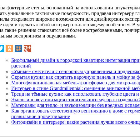
 на фактурные стены, основанный на использовании штукатурки,
вать уникальные тактильные поверхности, придавая интерьеру г
иалы открывают широкие возможности для дизайнерских экспери
е идеи и сделать любой интерьер по-настоящему особенным. В 
на такие решения становятся всё более востребованными, подче
льным восприятием и ощущениями.
Биофильный дизайн в городской квартире: интеграция пр
растений
«Умные» смесители с сенсорным управлением и поддержко
Скрытая кухня: как спрятать варочную панель и мойку за
Многофункциональная мебель-трансформер для микро-ква
Интерьер в стиле Grandmillennial: смешение винтажной м
Тренд на тёмные кухни: как использовать глубокие цвета 
Экологичная утилизация строительного мусора: раздельны
Материалы для тепло- и звукоизоляции без вредных испарен
Как организовать естественную вентиляцию в доме с герм
правильное проветривание
Фитодизайн в интерьере: какие растения лучше всего очищ