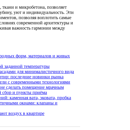
 ткани и микробетона, позволяет
лубину, уют и индивидуальность. Эти
ментов, позволяя воплотить самые
условиях современной архитектуры и
ркивая важность гармонии между
иродных форм, материалов и живых
й заданной температуры
 фасадами для минималистичного вида
ртир: последние новинки рынка
ебели с современными технологиями
и не сделать помещение мрачным
й сбор и пункты приёма
ий: каменная вата, эковата, пробка
етичными окнами: клапаны и
ают воздух в квартире