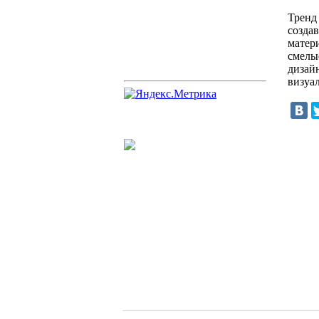
Тренд
созда
матер
смелы
дизай
визуа