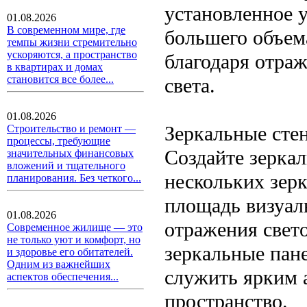
установленное у
01.08.2026
В современном мире, где
большего объема
темпы жизни стремительно
ускоряются, а пространство
благодаря отра
в квартирах и домах
становится все более...
света.
01.08.2026
Зеркальные сте
Строительство и ремонт —
процессы, требующие
Создайте зерка
значительных финансовых
вложений и тщательного
нескольких зерк
планирования. Без четкого...
площадь визуаль
01.08.2026
отражения свет
Современное жилище — это
не только уют и комфорт, но
зеркальные пане
и здоровье его обитателей.
Одним из важнейших
служить ярким 
аспектов обеспечения...
пространство.