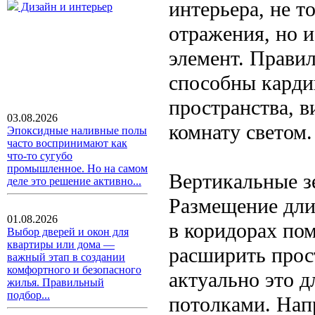
интерьера, не 
Дизайн и интерьер
отражения, но 
элемент. Прави
способны карди
пространства, в
03.08.2026
комнату светом.
Эпоксидные наливные полы
часто воспринимают как
что-то сугубо
промышленное. Но на самом
Вертикальные з
деле это решение активно...
Размещение дли
01.08.2026
в коридорах по
Выбор дверей и окон для
квартиры или дома —
расширить прос
важный этап в создании
комфортного и безопасного
актуально это 
жилья. Правильный
подбор...
потолками. Напр