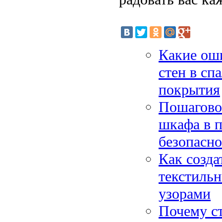
Какие ош
стен в сп
покрытия
Пошагово
шкафа в п
безопасн
Как созда
текстиль
узорами
Почему ст