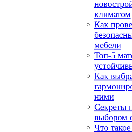
новостро
климатом
Как прове
безопасны
мебели
Топ-5 мат
устойчивы
Как выбра
гармониро
ними
Секреты п
выбором с
Что такое