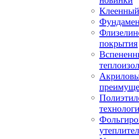
Клеенный
Фундамен
Флизелин
покрытия
Вспененн
теплоизо
Акриловый
преимуще
Полиэтил
технологи
Фольгиро
утеплите