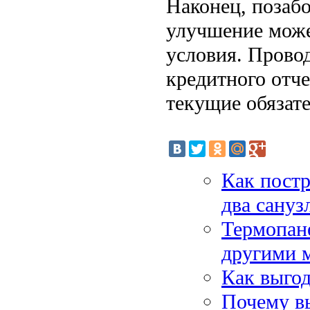
Наконец, позабо
улучшение може
условия. Прово
кредитного отче
текущие обязате
Как постр
два сануз
Термопане
другими 
Как выгод
Почему в