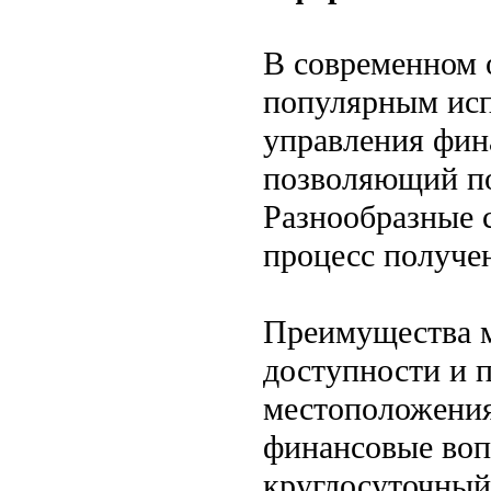
В современном 
популярным исп
управления фин
позволяющий по
Разнообразные 
процесс получе
Преимущества 
доступности и 
местоположения
финансовые воп
круглосуточный