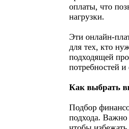
оплаты, что по
нагрузки.
Эти онлайн-пла
для тех, кто ну
подходящей про
потребностей и
Как выбрать в
Подбор финансо
подхода. Важно 
чтобы избежать