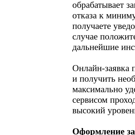
обрабатывает за
отказа к миним
получаете уведо
случае положит
дальнейшие инс
Онлайн-заявка п
и получить нео
максимально уд
сервисом прохо
высокий уровен
Оформление за