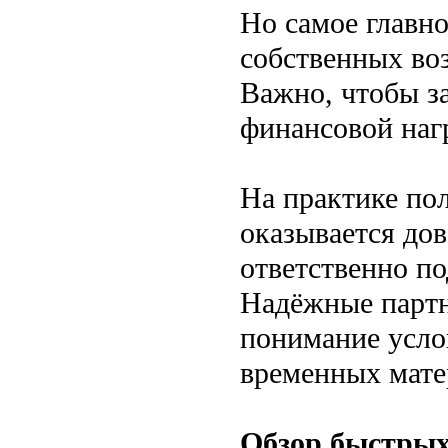
Но самое главно
собственных во
Важно, чтобы з
финансовой наг
На практике по
оказывается до
ответственно п
Надёжные партн
понимание усло
временных мате
Обзор быстрых