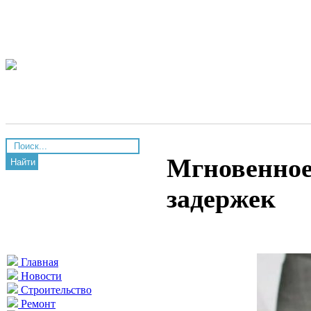
Мгновенное 
Найти
задержек
Главная
Новости
Строительство
Ремонт