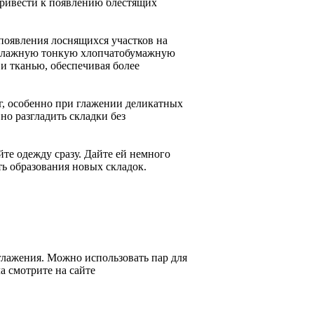
ривести к появлению блестящих
оявления лоснящихся участков на
е влажную тонкую хлопчатобумажную
и тканью, обеспечивая более
г, особенно при глажении деликатных
но разгладить складки без
те одежду сразу. Дайте ей немного
ть образования новых складок.
лажения. Можно использовать пар для
а смотрите на сайте