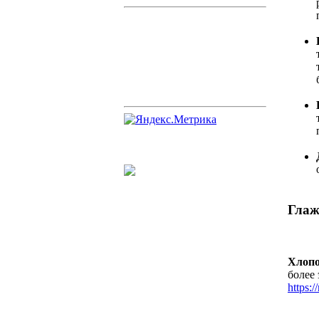
Глаж
Хлопо
более
https: