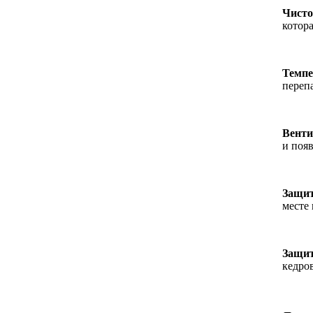
Чисто
котор
Темпе
переп
Венти
и поя
Защит
месте
Защит
кедро