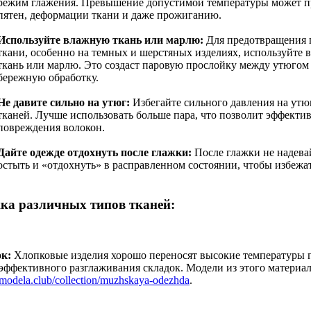
режим глажения. Превышение допустимой температуры может п
пятен, деформации ткани и даже прожиганию.
Используйте влажную ткань или марлю:
Для предотвращения п
ткани, особенно на темных и шерстяных изделиях, используйт
ткань или марлю. Это создаст паровую прослойку между утюгом 
бережную обработку.
Не давите сильно на утюг:
Избегайте сильного давления на утю
тканей. Лучше использовать больше пара, что позволит эффектив
повреждения волокон.
Дайте одежде отдохнуть после глажки:
После глажки не надевай
остыть и «отдохнуть» в расправленном состоянии, чтобы избежа
ка различных типов тканей:
к:
Хлопковые изделия хорошо переносят высокие температуры г
 эффективного разглаживания складок. Модели из этого материал
//modela.club/collection/muzhskaya-odezhda
.