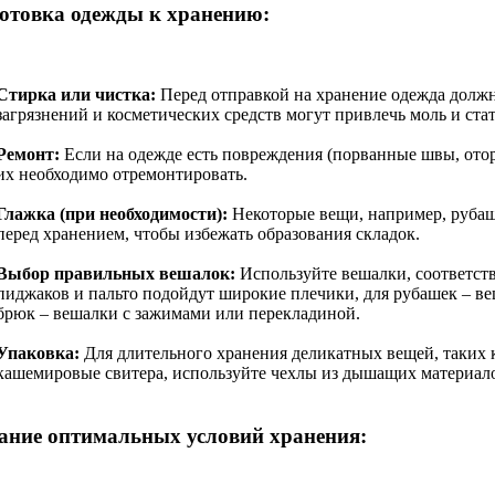
отовка одежды к хранению:
Стирка или чистка:
Перед отправкой на хранение одежда должн
загрязнений и косметических средств могут привлечь моль и ста
Ремонт:
Если на одежде есть повреждения (порванные швы, ото
их необходимо отремонтировать.
Глажка (при необходимости):
Некоторые вещи, например, рубаш
перед хранением, чтобы избежать образования складок.
Выбор правильных вешалок:
Используйте вешалки, соответст
пиджаков и пальто подойдут широкие плечики, для рубашек – ве
брюк – вешалки с зажимами или перекладиной.
Упаковка:
Для длительного хранения деликатных вещей, таких
кашемировые свитера, используйте чехлы из дышащих материалов
ание оптимальных условий хранения: