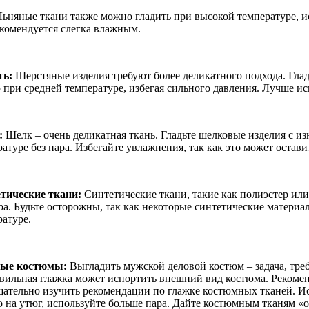
ьняные ткани также можно гладить при высокой температуре, и
екомендуется слегка влажным.
ть:
Шерстяные изделия требуют более деликатного подхода. Глад
 при средней температуре, избегая сильного давления. Лучше ис
:
Шелк – очень деликатная ткань. Гладьте шелковые изделия с и
атуре без пара. Избегайте увлажнения, так как это может остави
тические ткани:
Синтетические ткани, такие как полиэстер или
ара. Будьте осторожны, так как некоторые синтетические матери
ратуре.
вые костюмы:
Выгладить мужской деловой костюм – задача, тр
вильная глажка может испортить внешний вид костюма. Рекомен
щательно изучить рекомендации по глажке костюмных тканей. Ис
о на утюг, используйте больше пара. Дайте костюмным тканям «о