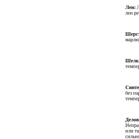
Лен:
Л
лен р
Шерс
марлю
Шелк
темпер
Синте
без п
темпе
Дело
Непра
или т
сильн