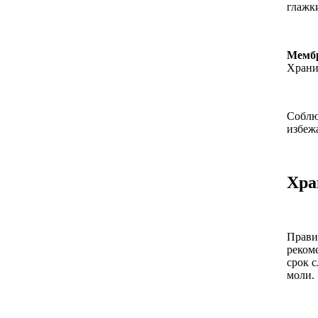
глажк
Мемб
Храни
Соблю
избеж
Хра
Прави
реком
срок 
моли.