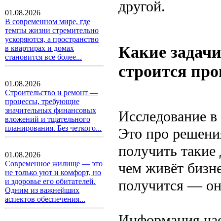
другой.
01.08.2026
В современном мире, где
темпы жизни стремительно
ускоряются, а пространство
Какие задачи
в квартирах и домах
становится все более...
строится про
01.08.2026
Строительство и ремонт —
процессы, требующие
значительных финансовых
Исследование в
вложений и тщательного
планирования. Без четкого...
Это про решени
получить такие 
01.08.2026
Современное жилище — это
чем живёт бизне
не только уют и комфорт, но
получится — он 
и здоровье его обитателей.
Одним из важнейших
аспектов обеспечения...
Информация час