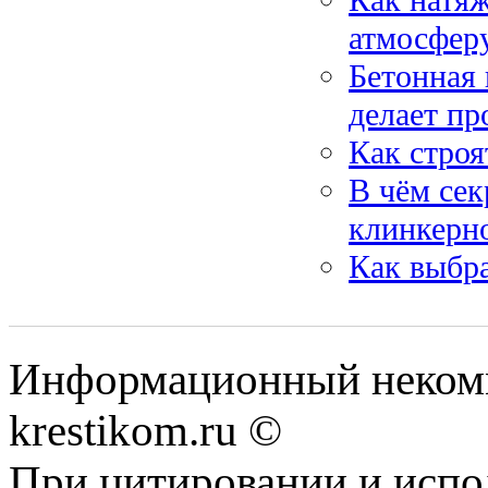
атмосферу
Бетонная 
делает пр
Как строя
В чём сек
клинкерн
Как выбр
Информационный некомме
krestikom.ru ©
При цитировании и испо