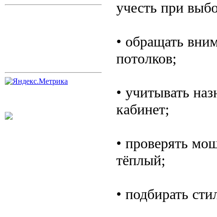
учесть при выбо
• обращать вни
потолков;
• учитывать наз
кабинет;
• проверять мо
тёплый;
• подбирать сти