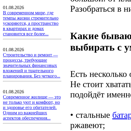
Разобраться в н
01.08.2026
В современном мире, где
темпы жизни стремительно
ускоряются, а пространство
в квартирах и домах
Какие бываю
становится все более...
выбирать с 
01.08.2026
Строительство и ремонт —
процессы, требующие
значительных финансовых
вложений и тщательного
Есть несколько 
планирования. Без четкого...
Не стоит хвата
01.08.2026
подойдёт именн
Современное жилище — это
не только уют и комфорт, но
и здоровье его обитателей.
• стальные
бата
Одним из важнейших
аспектов обеспечения...
ржавеют;