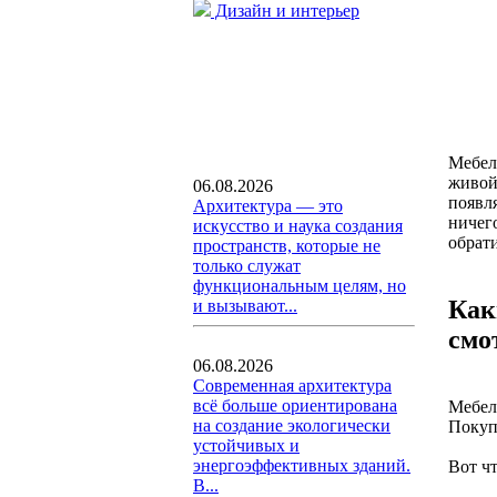
Дизайн и интерьер
Мебель
живой 
06.08.2026
появля
Архитектура — это
ничего
искусство и наука создания
обрат
пространств, которые не
только служат
функциональным целям, но
Как
и вызывают...
смо
06.08.2026
Современная архитектура
всё больше ориентирована
Мебел
на создание экологически
Покупа
устойчивых и
энергоэффективных зданий.
Вот чт
В...