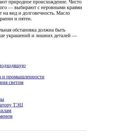
вают природное происхождение. Чисто
икого — выбирают с неровными краями
 на вид и долговечность. Масло
арапин и пятен.
альная обстановка должна быть
ньше украшений и лишних деталей —
 подходящую
ма и промышленности
ения светом
ды
ратору ТЭЦ
вилам
еменем