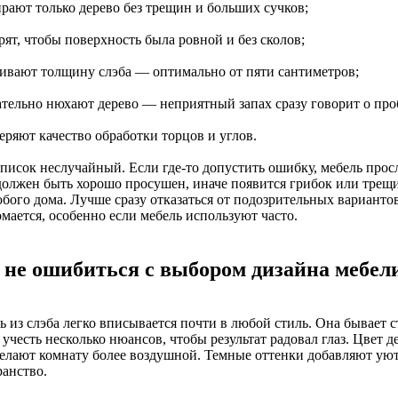
ирают только дерево без трещин и больших сучков;
рят, чтобы поверхность была ровной и без сколов;
нивают толщину слэба — оптимально от пяти сантиметров;
зательно нюхают дерево — неприятный запах сразу говорит о про
еряют качество обработки торцов и углов.
список неслучайный. Если где-то допустить ошибку, мебель прос
должен быть хорошо просушен, иначе появится грибок или трещ
юбого дома. Лучше сразу отказаться от подозрительных варианто
мается, особенно если мебель используют часто.
 не ошибиться с выбором дизайна мебели
 из слэба легко вписывается почти в любой стиль. Она бывает с
учесть несколько нюансов, чтобы результат радовал глаз. Цвет 
делают комнату более воздушной. Темные оттенки добавляют ую
ранство.