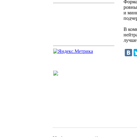
Форма
ровны
и мин
подчер
В ком
нейтр
лучше