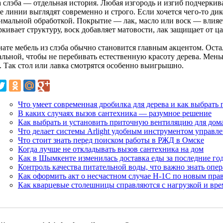
 слэба — отдельная история. Любая изгородь и изгиб подчерки
е линии выглядят современно и строго. Если хочется чего-то д
имальной обработкой. Покрытие — лак, масло или воск — влияет
кивает структуру, воск добавляет матовости, лак защищает от ц
нате мебель из слэба обычно становится главным акцентом. Ост
альной, чтобы не перебивать естественную красоту дерева. Ме
. Так стол или лавка смотрятся особенно выигрышно.
Что умеет современная дробилка для дерева и как выбрать
В каких случаях вызов сантехника — разумное решение
Как выбрать и установить приточную вентиляцию для до
Что делает системы Arlight удобным инструментом управл
Что стоит знать перед поиском работы в РЖД в Омске
Когда лучше не откладывать вызов сантехника на дом
Как в Шымкенте изменилась доставка еды за последние го
Контроль качества питательной воды, что важно знать опе
Как оформить акт о несчастном случае Н-1С по новым пра
Как кварцевые столешницы справляются с нагрузкой и вр