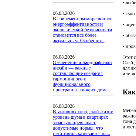
• выб
06.08.2026
• смот
В современном мире вопрос
энергоэффективности и
• оце
экологической безопасности
становится все более
• обя
актуальным. Особенно...
• пров
06.08.2026
Этот 
Озеленение и ландшафтный
Слэб 
дизайн — важные
для л
составляющие создания
или ло
гармоничного и
функционального
пространства вокруг дома...
Как
06.08.2026
Мебель
В условиях городской жизни
важно 
уровень шума в квартирах
тона 
зачастую превышает
прост
допустимые нормы, что
негативно сказывается на...