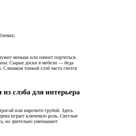
блемах;
лужит меньше или начнет портиться.
ины. Сырые доски в мебели — беда
в. Слишком тонкий слэб часто гнется
 из слэба для интерьера
трогой или нарочито грубой. Здесь
дерева играет ключевую роль. Светлые
та, но зрительно уменьшают