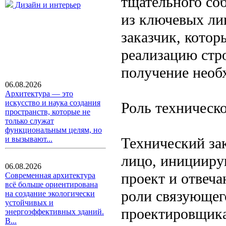
тщательного со
Дизайн и интерьер
из ключевых лиц
заказчик, котор
реализацию стро
получение необ
06.08.2026
Архитектура — это
искусство и наука создания
Роль техническо
пространств, которые не
только служат
функциональным целям, но
Технический за
и вызывают...
лицо, иницииру
06.08.2026
проект и отвеча
Современная архитектура
всё больше ориентирована
роли связующего
на создание экологически
устойчивых и
проектировщика
энергоэффективных зданий.
В...