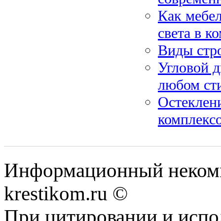
Как мебел
света в к
Виды стр
Угловой д
любом ст
Остеклени
комплекс
Информационный некомме
krestikom.ru ©
При цитировании и испо