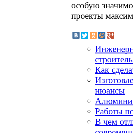
особую значимо
проекты максим
Инженерн
строитель
Как сдела
Изготовле
нюансы
Алюминие
Работы п
В чем отл
современ