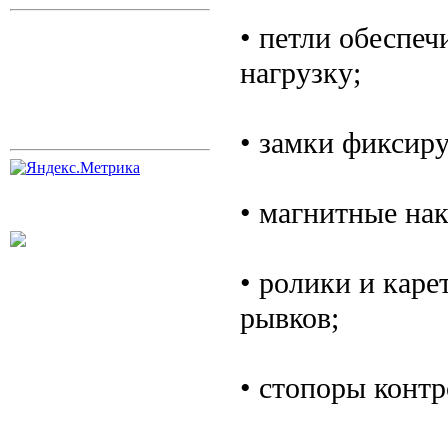
• петли обеспе
нагрузку;
• замки фиксир
• магнитные на
• ролики и каре
рывков;
• стопоры конт