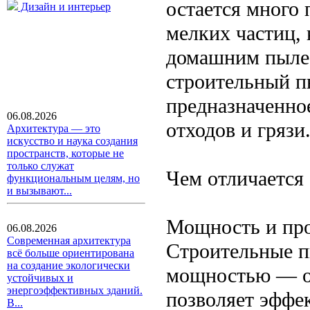
остается много 
Дизайн и интерьер
мелких частиц,
домашним пылес
строительный п
предназначенно
06.08.2026
отходов и грязи
Архитектура — это
искусство и наука создания
пространств, которые не
только служат
Чем отличается
функциональным целям, но
и вызывают...
Мощность и про
06.08.2026
Современная архитектура
Строительные п
всё больше ориентирована
на создание экологически
мощностью — об
устойчивых и
энергоэффективных зданий.
позволяет эффе
В...