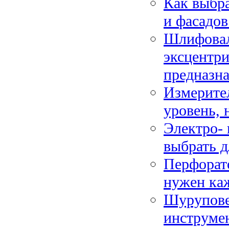
Как выбра
и фасадов
Шлифовал
эксцентри
предназн
Измерите
уровень, 
Электро- 
выбрать д
Перфорато
нужен ка
Шуруповер
инструме