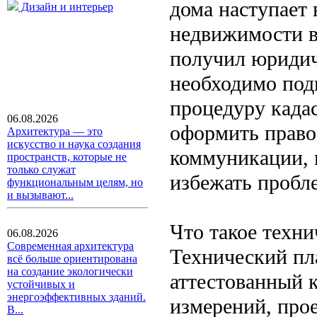
дома наступает
Дизайн и интерьер
недвижимости в
получил юридич
необходимо под
процедуру кадас
06.08.2026
оформить право
Архитектура — это
искусство и наука создания
коммуникации, 
пространств, которые не
только служат
избежать пробл
функциональным целям, но
и вызывают...
Что такое техни
06.08.2026
Современная архитектура
Технический пл
всё больше ориентирована
на создание экологически
аттестованный 
устойчивых и
энергоэффективных зданий.
измерений, про
В...