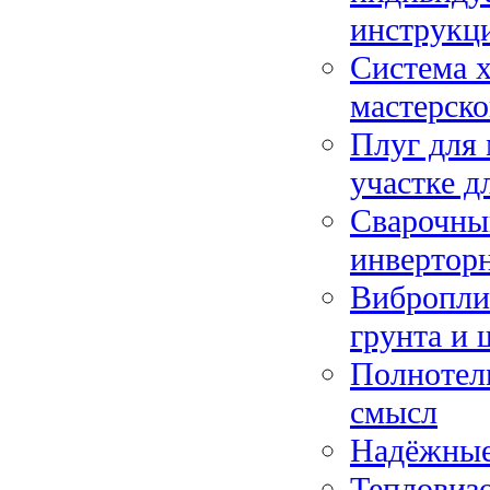
инструкц
Система х
мастерско
Плуг для 
участке д
Сварочный
инвертор
Вибропли
грунта и 
Полнотелы
смысл
Надёжные
Тепловизо