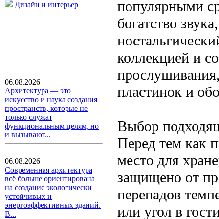
популярными ср
Дизайн и интерьер
богатство звука
ностальгически
коллекцией и с
прослушивания,
06.08.2026
пластинок и об
Архитектура — это
искусство и наука создания
пространств, которые не
только служат
Выбор подходящ
функциональным целям, но
и вызывают...
Перед тем как п
место для хран
06.08.2026
Современная архитектура
защищено от пр
всё больше ориентирована
на создание экологически
перепадов темп
устойчивых и
энергоэффективных зданий.
или угол в гост
В...