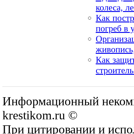
колеса, л
Как пост
погреб в 
Организац
живопись,
Как защит
строител
Информационный некомме
krestikom.ru ©
При цитировании и испо