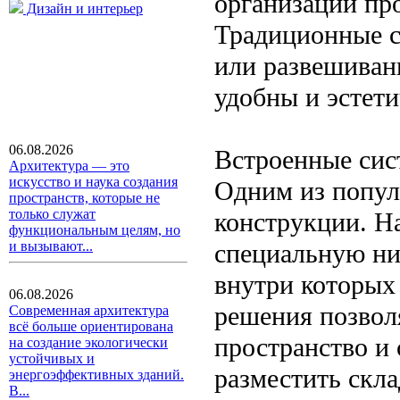
организации про
Дизайн и интерьер
Традиционные с
или развешиван
удобны и эстет
06.08.2026
Встроенные сис
Архитектура — это
искусство и наука создания
Одним из попул
пространств, которые не
только служат
конструкции. Н
функциональным целям, но
специальную н
и вызывают...
внутри которых
06.08.2026
решения позвол
Современная архитектура
всё больше ориентирована
пространство и
на создание экологически
устойчивых и
разместить скл
энергоэффективных зданий.
В...