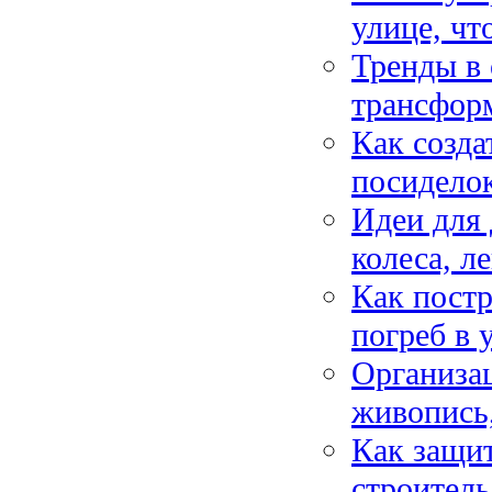
улице, чт
Тренды в 
трансфор
Как созда
посиделок
Идеи для 
колеса, л
Как пост
погреб в 
Организац
живопись,
Как защит
строител