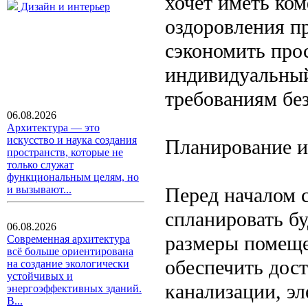
хочет иметь ко
Дизайн и интерьер
оздоровления пр
сэкономить прос
индивидуальный
требованиям бе
06.08.2026
Архитектура — это
искусство и наука создания
Планирование и
пространств, которые не
только служат
функциональным целям, но
Перед началом 
и вызывают...
спланировать б
06.08.2026
размеры помещен
Современная архитектура
всё больше ориентирована
обеспечить дос
на создание экологически
устойчивых и
канализации, эл
энергоэффективных зданий.
В...