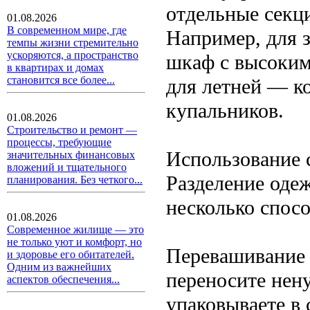
отдельные секц
01.08.2026
В современном мире, где
Например, для 
темпы жизни стремительно
ускоряются, а пространство
шкаф с высокими
в квартирах и домах
становится все более...
для летней — к
купальников.
01.08.2026
Строительство и ремонт —
процессы, требующие
Использование 
значительных финансовых
вложений и тщательного
Разделение оде
планирования. Без четкого...
несколько спосо
01.08.2026
Современное жилище — это
не только уют и комфорт, но
Перевашивание 
и здоровье его обитателей.
Одним из важнейших
переносите нен
аспектов обеспечения...
упаковываете в