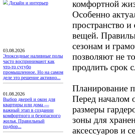
комфортной жиз
Дизайн и интерьер
Особенно актуал
пространство и
вещей. Правильн
сезонам и грам
03.08.2026
позволяют не то
Эпоксидные наливные полы
часто воспринимают как
продлить срок 
что-то сугубо
промышленное. Но на самом
деле это решение активно...
Планирование п
01.08.2026
Перед началом 
Выбор дверей и окон для
квартиры или дома —
размеры гардер
важный этап в создании
комфортного и безопасного
зоны для хранен
жилья. Правильный
подбор...
аксессуаров и 