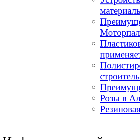
материалы
Преимуще
Моторпал
Пластиков
применяе
Полистир
строитель
Преимуще
Розы в Ал
Резиновая