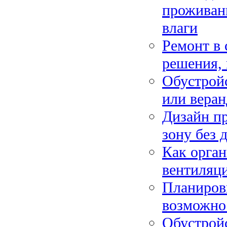
проживани
влаги
Ремонт в 
решения, 
Обустройс
или веран
Дизайн пр
зону без 
Как орган
вентиляци
Планиров
возможнос
Обустройс