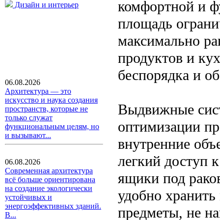
комфортной и ф
Дизайн и интерьер
площадь ограни
максимально ра
продуктов и ку
беспорядка и об
06.08.2026
Архитектура — это
искусство и наука создания
Выдвижные сис
пространств, которые не
только служат
оптимизации пр
функциональным целям, но
и вызывают...
внутренние объ
легкий доступ 
06.08.2026
Современная архитектура
ящики под рако
всё больше ориентирована
на создание экологически
удобно хранить
устойчивых и
энергоэффективных зданий.
предметы, не н
В...