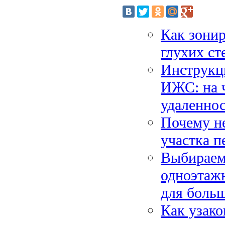
Как зонир
глухих ст
Инструкци
ИЖС: на ч
удаленнос
Почему не
участка п
Выбираем
одноэтаж
для боль
Как узак