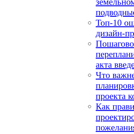
земельном
подводны
Топ-10 о
дизайн-пр
Пошагово
переплани
акта введ
Что важне
планиров
проекта к
Как прави
проектиро
пожелания