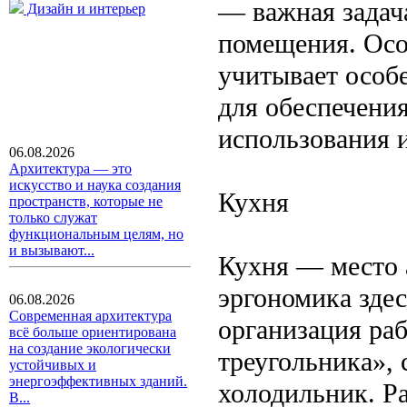
— важная задач
Дизайн и интерьер
помещения. Осо
учитывает особ
для обеспечения
использования 
06.08.2026
Архитектура — это
искусство и наука создания
Кухня
пространств, которые не
только служат
функциональным целям, но
и вызывают...
Кухня — место 
эргономика зде
06.08.2026
Современная архитектура
организация ра
всё больше ориентирована
на создание экологически
треугольника»,
устойчивых и
энергоэффективных зданий.
холодильник. Р
В...