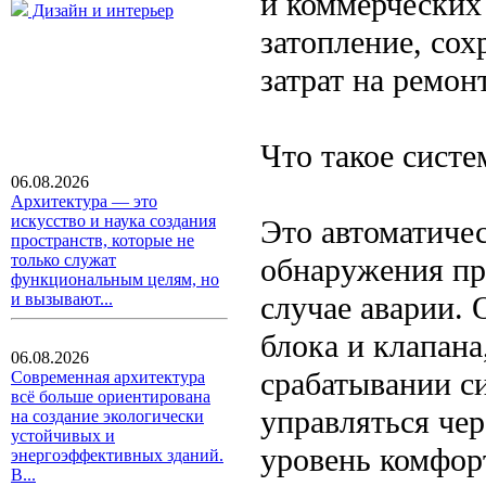
и коммерческих
Дизайн и интерьер
затопление, со
затрат на ремонт
Что такое сист
06.08.2026
Архитектура — это
искусство и наука создания
Это автоматичес
пространств, которые не
только служат
обнаружения пр
функциональным целям, но
случае аварии. 
и вызывают...
блока и клапан
06.08.2026
срабатывании с
Современная архитектура
всё больше ориентирована
управляться че
на создание экологически
устойчивых и
уровень комфорт
энергоэффективных зданий.
В...