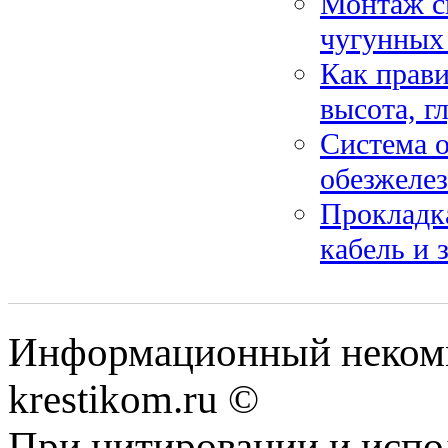
Монтаж си
чугунных 
Как прави
высота, г
Система о
обезжелез
Прокладка
кабель и 
Информационный некомме
krestikom.ru ©
При цитировании и испо