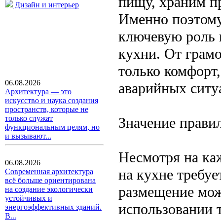
пищу, храним п
Дизайн и интерьер
Именно поэтому
ключевую роль 
кухни. От грам
только комфорт
06.08.2026
аварийных ситу
Архитектура — это
искусство и наука создания
пространств, которые не
только служат
Значение прави
функциональным целям, но
и вызывают...
Несмотря на ка
06.08.2026
на кухне требу
Современная архитектура
всё больше ориентирована
размещение мож
на создание экологически
устойчивых и
использовании т
энергоэффективных зданий.
В...