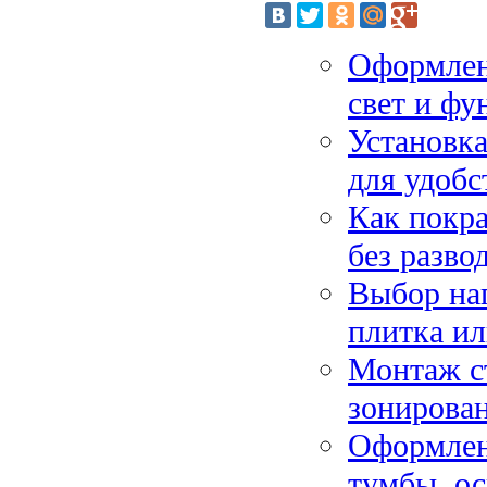
Оформлени
свет и фу
Установка
для удобс
Как покра
без разво
Выбор на
плитка и
Монтаж ст
зонирован
Оформлен
тумбы, ос