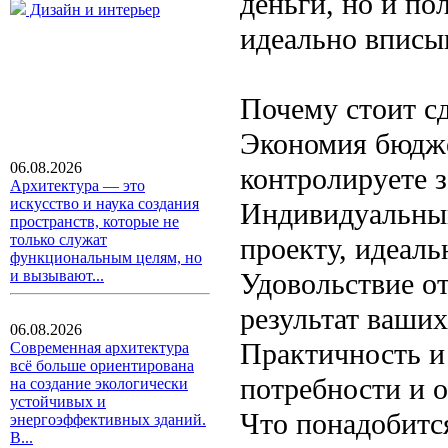
деньги, но и по
Дизайн и интерьер
идеально вписы
Почему стоит с
Экономия бюдже
06.08.2026
контролируете з
Архитектура — это
искусство и наука создания
Индивидуальный
пространств, которые не
только служат
проекту, идеаль
функциональным целям, но
Удовольствие о
и вызывают...
результат ваших
06.08.2026
Практичность и
Современная архитектура
всё больше ориентирована
потребности и 
на создание экологически
устойчивых и
Что понадобитс
энергоэффективных зданий.
В...